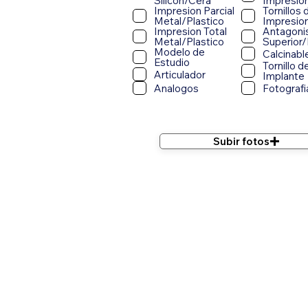
Silicon/Cera
Impresio
Impresion Parcial
Tornillos 
Metal/Plastico
Impresio
Impresion Total
Antagoni
Metal/Plastico
Superior/
Modelo de
Calcinabl
Estudio
Tornillo d
Articulador
Implante
Analogos
Fotografi
Subir fotos