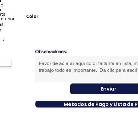
n
de
n
sta
Color
Inferior
es
e
as
Observaciones:
Enviar
Metodos de Pago y Lista de P