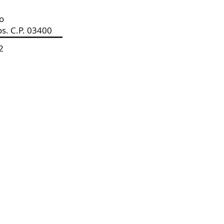
so
os. C.P. 03400
2