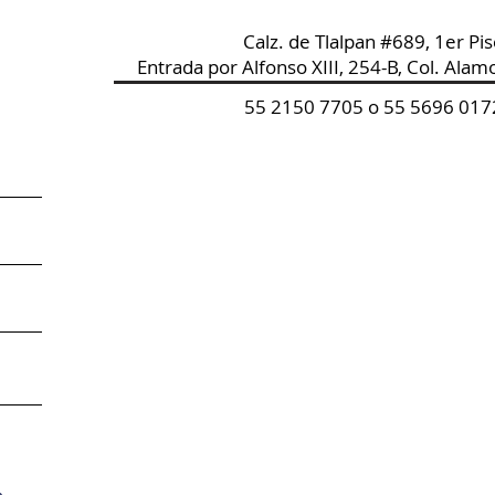
Calz. de Tlalpan #689, 1er Pi
Entrada por Alfonso XIII, 254-B, Col. Alam
55 2150 7705 o 55 5696 017
o